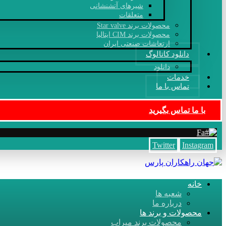
شیرهای آتشنشانی
متعلقات
محصولات برند Star valve
محصولات برند CIM ایتالیا
ارتعاشات صنعتی ایران
دانلود کاتالوگ
دانلود
خدمات
تماس با ما
با ما تماس بگیرید
Fa
Twitter
Instagram
خانه
شعبه ها
درباره ما
محصولات و برند ها
محصولات برند میراب