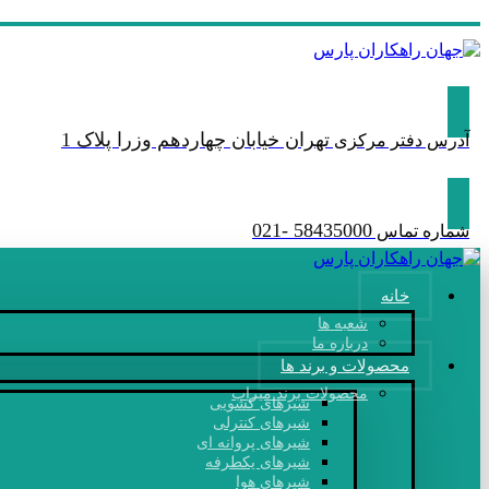
تهران خیابان چهاردهم وزرا پلاک 1
آدرس دفتر مرکزی
58435000 -021
شماره تماس
خانه
شعبه ها
درباره ما
محصولات و برند ها
محصولات برند میراب
شیرهای کشویی
شیرهای کنترلی
شیرهای پروانه ‎ای
شیرهای یکطرفه
شیرهای هوا