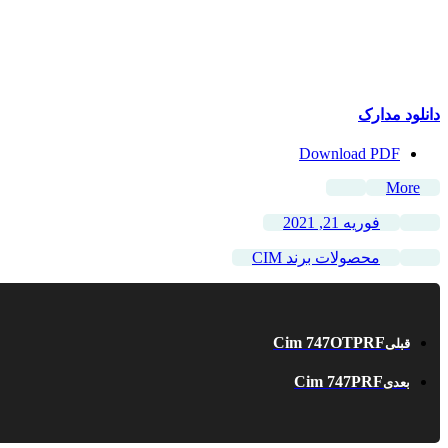
دانلود مدارک
Download PDF
More
فوریه 21, 2021
محصولات برند CIM
Cim 747OTPRF
قبلی
Cim 747PRF
بعدی