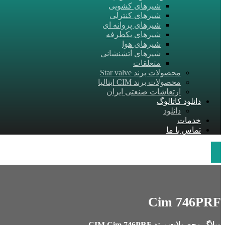
شیرهای کشویی
شیرهای کنترلی
شیرهای پروانه ‎ای
شیرهای یکطرفه
شیرهای هوا
شیرهای آتشنشانی
متعلقات
محصولات برند Star valve
محصولات برند CIM ایتالیا
ارتعاشات صنعتی ایران
دانلود کاتالوگ
دانلود
خدمات
تماس با ما
Cim 746PRF
وبلاگ
محصولات برند CIM
Cim 746PRF