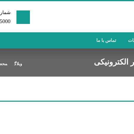
شماره
00 -021
ات
تماس با ما
 الکترونیکی
وبلاگ
محصو