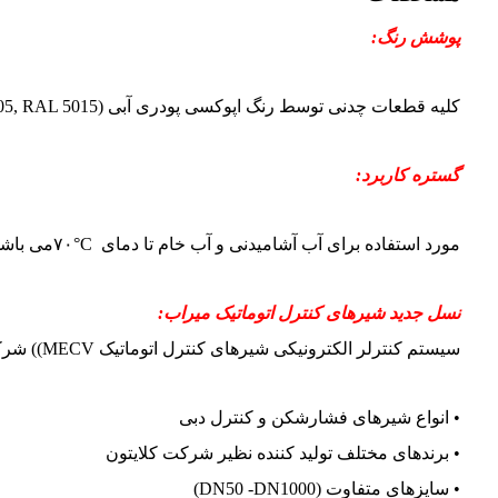
پوشش رنگ
:
کلیه قطعات چدنی توسط رنگ اپوکسی پودری آبی (RAL 5005, RAL 5015) به روش الکترواستاتیکی و با ضخامت ۲۵۰ میکرون پوشش داده می شوند.
گستره کاربرد
:
مورد استفاده برای آب آشامیدنی و آب خام تا دمای
۷۰°C
می باشد
نسل جدید شیرهای کنترل اتوماتیک میراب:
سیستم کنترلر الکترونیکی شیرهای کنترل اتوماتیک MECV)) شرکت میراب به گونه ای طراحی و کالیبره شده است که قابلیت نصب بر روی رنج کامل این شیرها را دارد:
• انواع شیرهای فشارشکن و کنترل دبی
• برندهای مختلف تولید کننده نظیر شرکت کلایتون
• سایزهای متفاوت (DN50 -DN1000)