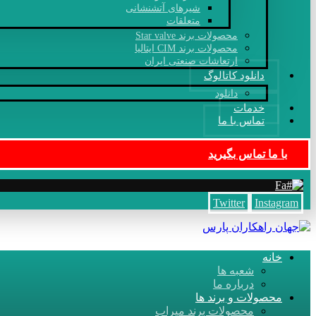
شیرهای آتشنشانی
متعلقات
محصولات برند Star valve
محصولات برند CIM ایتالیا
ارتعاشات صنعتی ایران
دانلود کاتالوگ
دانلود
خدمات
تماس با ما
با ما تماس بگیرید
Fa
Twitter
Instagram
خانه
شعبه ها
درباره ما
محصولات و برند ها
محصولات برند میراب