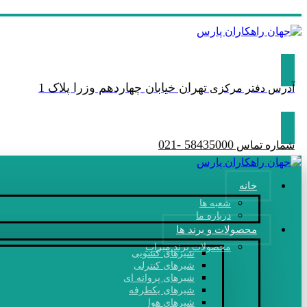
تهران خیابان چهاردهم وزرا پلاک 1
آدرس دفتر مرکزی
58435000 -021
شماره تماس
خانه
شعبه ها
درباره ما
محصولات و برند ها
محصولات برند میراب
شیرهای کشویی
شیرهای کنترلی
شیرهای پروانه ‎ای
شیرهای یکطرفه
شیرهای هوا