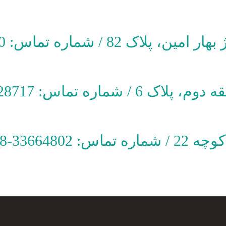
/ شماره تماس: 88723750-021
 تماس: 44228717-021
33664-028