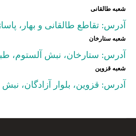
شعبه طالقانی
آدرس: تقاطع طالقانی و بهار، پاساژ بهار امین، پلاک 82 
شعبه ستارخان
آدرس: ستارخان، نبش آلستوم، طبقه دوم، پلاک 6 / شماره
شعبه قزوین
آدرس: قزوین، بلوار آزادگان، نبش کوچه 22 / شماره تماس: 802